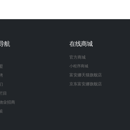
导航
在线商城
官方商城
盟
小程序商城
富安娜天猫旗舰店
聘
京东富安娜旗舰店
们
栏目
物业招商
策